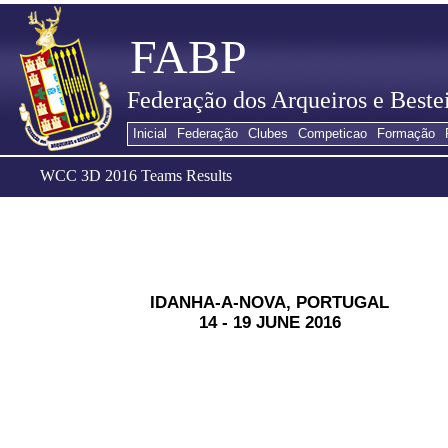
FABP
Federação dos Arqueiros e Bestei
Inicial
Federação
Clubes
Competicao
Formação
WCC 3D 2016 Teams Results
IDANHA-A-NOVA, PORTUGAL
14 - 19 JUNE 2016