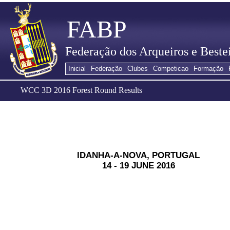
FABP
Federação dos Arqueiros e Bestei
Inicial
Federação
Clubes
Competicao
Formação
WCC 3D 2016 Forest Round Results
IDANHA-A-NOVA, PORTUGAL
14 - 19 JUNE 2016